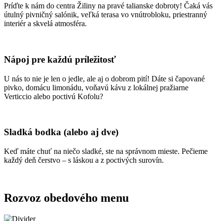
Príďte k nám do centra Žiliny na pravé talianske dobroty! Čaká vás
útulný pivničný salónik, veľká terasa vo vnútrobloku, priestranný
interiér a skvelá atmosféra.
Nápoj pre každú príležitosť
U nás to nie je len o jedle, ale aj o dobrom pití! Dáte si čapované
pivko, domácu limonádu, voňavú kávu z lokálnej pražiarne
Verticcio alebo poctivú Kofolu?
Sladká bodka (alebo aj dve)
Keď máte chuť na niečo sladké, ste na správnom mieste. Pečieme
každý deň čerstvo – s láskou a z poctivých surovín.
Rozvoz obedového menu